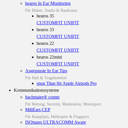
hearos In Ear Monitoring
Für Bühne, Studio & Bandraum
hearos 35
CUSTOMFIT
UNIFIT
hearos 33
CUSTOMFIT
UNIFIT
hearos 22
CUSTOMFIT
UNIFIT
hearos 22mini
CUSTOMFIT
UNIFIT
Angepasste In Ear Tips
Für Halt & Tragekomfort
snug Titan für Apple Airpods Pro
Kommunikationssysteme
bachmaier® comm
Für Rettung, Security, Moderation, Motorsport
MiliEars CEP
Für Kampfjets, Helikopter & Flugsport
ISOtunes ULTRACOMM Aware