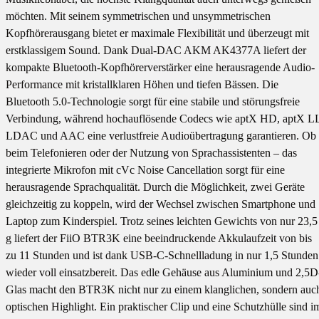
möchten. Mit seinem symmetrischen und unsymmetrischen
Kopfhörerausgang bietet er maximale Flexibilität und überzeugt mit
erstklassigem Sound. Dank Dual-DAC AKM AK4377A liefert der
kompakte Bluetooth-Kopfhörerverstärker eine herausragende Audio-
Performance mit kristallklaren Höhen und tiefen Bässen. Die
Bluetooth 5.0-Technologie sorgt für eine stabile und störungsfreie
Verbindung, während hochauflösende Codecs wie aptX HD, aptX L
LDAC und AAC eine verlustfreie Audioübertragung garantieren. Ob
beim Telefonieren oder der Nutzung von Sprachassistenten – das
integrierte Mikrofon mit cVc Noise Cancellation sorgt für eine
herausragende Sprachqualität. Durch die Möglichkeit, zwei Geräte
gleichzeitig zu koppeln, wird der Wechsel zwischen Smartphone und
Laptop zum Kinderspiel. Trotz seines leichten Gewichts von nur 23,5
g liefert der FiiO BTR3K eine beeindruckende Akkulaufzeit von bis
zu 11 Stunden und ist dank USB-C-Schnellladung in nur 1,5 Stunden
wieder voll einsatzbereit. Das edle Gehäuse aus Aluminium und 2,5D
Glas macht den BTR3K nicht nur zu einem klanglichen, sondern auc
optischen Highlight. Ein praktischer Clip und eine Schutzhülle sind i