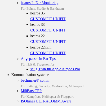
hearos In Ear Monitoring
Für Bühne, Studio & Bandraum
hearos 35
CUSTOMFIT
UNIFIT
hearos 33
CUSTOMFIT
UNIFIT
hearos 22
CUSTOMFIT
UNIFIT
hearos 22mini
CUSTOMFIT
UNIFIT
Angepasste In Ear Tips
Für Halt & Tragekomfort
snug Titan für Apple Airpods Pro
Kommunikationssysteme
bachmaier® comm
Für Rettung, Security, Moderation, Motorsport
MiliEars CEP
Für Kampfjets, Helikopter & Flugsport
ISOtunes ULTRACOMM Aware