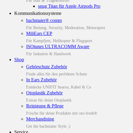
Für Halt & Tragekomfort
snug Titan für Apple Airpods Pro
Kommunikationssysteme
bachmaier® comm
Für Rettung, Security, Moderation, Motorsport
MiliEars CEP
Für Kampfjets, Helikopter & Flugsport
ISOtunes ULTRACOMM Aware
Für Industrie & Handwerk
Shop
Gehörschutz Zubehör
Finde alles für den perfekten Schutz
In Ears Zubehör
Entdecke UNIFIT hearos, Kabel & Co
Otoplastik Zubehör
Extras für deine Otoplastik
Reinigung & Pflege
Frische für deine Produkte mit oto-fresh®
Merchandising
Get the bachmaier Style ;)
Service