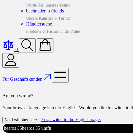
Werde Teil unseres Teams
bachmaier 'n friends
Unsere Künstler & Partner
Händlersuche
Produkte & Partner in der Nähe
0
Für Geschäftskunden
Are you wrong?
Your browser language is set to English. Would you ike to switch to 
Yes, switch to the English page.
No, I will stay here.
hearos 35
hearos 35 unifit