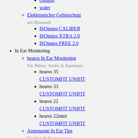
comfort
water
Elektronischer Gehörschutz
mit Bluetooth
ISOtunes CALIBER
ISOtunes XTRA 2.0
ISOtunes FREE 2.0
In Ear Monitoring
hearos In Ear Monitoring
Für Bühne, Studio & Bandraum
hearos 35
CUSTOMFIT
UNIFIT
hearos 33
CUSTOMFIT
UNIFIT
hearos 22
CUSTOMFIT
UNIFIT
hearos 22mini
CUSTOMFIT
UNIFIT
Angepasste In Ear Tips