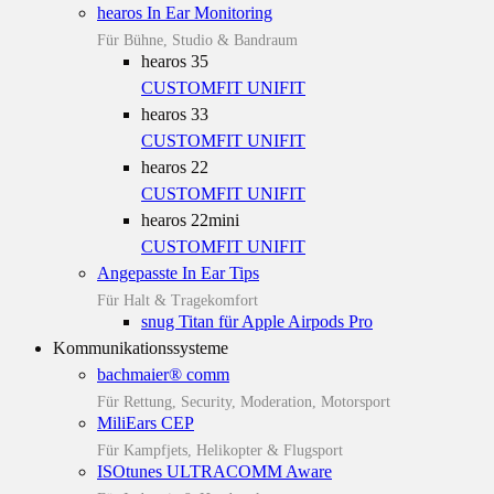
hearos In Ear Monitoring
Für Bühne, Studio & Bandraum
hearos 35
CUSTOMFIT
UNIFIT
hearos 33
CUSTOMFIT
UNIFIT
hearos 22
CUSTOMFIT
UNIFIT
hearos 22mini
CUSTOMFIT
UNIFIT
Angepasste In Ear Tips
Für Halt & Tragekomfort
snug Titan für Apple Airpods Pro
Kommunikationssysteme
bachmaier® comm
Für Rettung, Security, Moderation, Motorsport
MiliEars CEP
Für Kampfjets, Helikopter & Flugsport
ISOtunes ULTRACOMM Aware