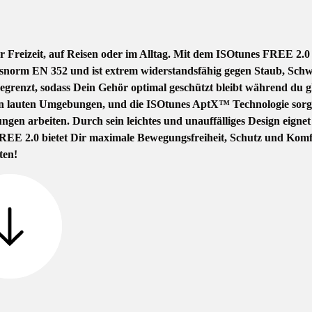
n der Freizeit, auf Reisen oder im Alltag. Mit dem ISOtunes FREE 
rheitsnorm EN 352 und ist extrem widerstandsfähig gegen Staub, 
renzt, sodass Dein Gehör optimal geschützt bleibt während du gle
in lauten Umgebungen, und die ISOtunes AptX™ Technologie sorgt 
ngen arbeiten. Durch sein leichtes und unauffälliges Design eigne
E 2.0 bietet Dir maximale Bewegungsfreiheit, Schutz und Komfort 
ten!