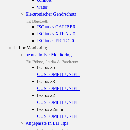
comfort
water
Elektronischer Gehörschutz
mit Bluetooth
ISOtunes CALIBER
ISOtunes XTRA 2.0
ISOtunes FREE 2.0
In Ear Monitoring
hearos In Ear Monitoring
Für Bühne, Studio & Bandraum
hearos 35
CUSTOMFIT
UNIFIT
hearos 33
CUSTOMFIT
UNIFIT
hearos 22
CUSTOMFIT
UNIFIT
hearos 22mini
CUSTOMFIT
UNIFIT
Angepasste In Ear Tips