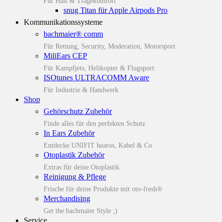
Für Halt & Tragekomfort
snug Titan für Apple Airpods Pro
Kommunikationssysteme
bachmaier® comm
Für Rettung, Security, Moderation, Motorsport
MiliEars CEP
Für Kampfjets, Helikopter & Flugsport
ISOtunes ULTRACOMM Aware
Für Industrie & Handwerk
Shop
Gehörschutz Zubehör
Finde alles für den perfekten Schutz
In Ears Zubehör
Entdecke UNIFIT hearos, Kabel & Co
Otoplastik Zubehör
Extras für deine Otoplastik
Reinigung & Pflege
Frische für deine Produkte mit oto-fresh®
Merchandising
Get the bachmaier Style ;)
Service