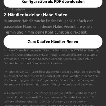
Konfiguration als PDF downloaden
Produkt erhalten
2.
Händler in deiner Nähe finden
In unserer Händlersuche findest du ganz einfach den
passenden Händler in deiner Nähe. Vereinbare einen
Termin und nimm deine Konfiguration direkt mit.
Zum Kaufen Händler finden
* Unsere Dienstleistungen erfüllen die Standards der CCPT-Zertifizierung
(Certified Compliance and Privacy Trust). Diese Zertifizierung bestätigt,
dass unsere Prozesse den höchsten Anforderungen an Datenschutz,
Datensicherheit und Compliance entsprechen.
Im Rahmen der CCPT-Zertifizierung werden unsere Verfahren regelmäßig
durch unabhängige Prüfstellen kontrolliert. Dabei werden insbesondere
die Einhaltung gesetzlicher Vorgaben, der Schutz personenbezogener
Daten sowie die Sicherheit unserer IT-Systeme umfassend bewertet.
Wir verpflichten uns, diese Standards kontinuierlich zu verbessern und
unseren Kunden maximale Transparenz sowie Sicherheit zu bieten. Für
weitere Informationen zur CCPT-Zertifizierung oder zu unseren
Datenschutz- und Sicherheitsmaßnahmen stehen wir Ihnen gerne zur