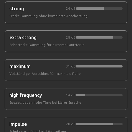
strong
24 dB
Starke Dämmung ohne komplette Abschottung
extra strong
28 dB
Sehr starke Dämmung für extreme Lautstärke
maximum
31 dB
Vollständiger Verschluss für maximale Ruhe
high frequency
14 dB
Speziell gegen hohe Töne bei klarer Sprache
impulse
28 dB
Schutz vor plötzlichen Lärmspitzen