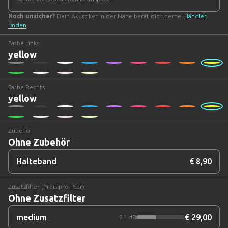
Noch unsicher?
Dein Akustiker in der Nähe berät dich gerne.
Händler
finden
Farbe
Links
yellow
Farbe
Rechts
yellow
Zubehör
Ohne Zubehör
Halteband
€ 8,90
Zusatzfilter (Preis pro Paar)
Ohne Zusatzfilter
medium
€ 29,00
21 dB