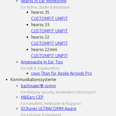
hearos In Ear Monitoring
Für Bühne, Studio & Bandraum
hearos 35
CUSTOMFIT
UNIFIT
hearos 33
CUSTOMFIT
UNIFIT
hearos 22
CUSTOMFIT
UNIFIT
hearos 22mini
CUSTOMFIT
UNIFIT
Angepasste In Ear Tips
Für Halt & Tragekomfort
snug Titan für Apple Airpods Pro
Kommunikationssysteme
bachmaier® comm
Für Rettung, Security, Moderation, Motorsport
MiliEars CEP
Für Kampfjets, Helikopter & Flugsport
ISOtunes ULTRACOMM Aware
Für Industrie & Handwerk