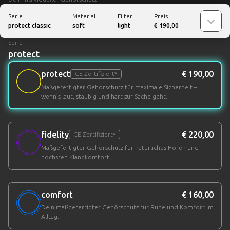
Serie
Material
Filter
Preis
protect
classic
soft
light
€
190,00
Serie
protect
protect
€ 190,00
CE Zertifiziert*
Maßgefertigter Gehörschutz für maximale Sicherheit –
wenn’s laut, staubig und hart zur Sache geht.
fidelity
€ 220,00
CE Zertifiziert*
Maßgefertigter Gehörschutz für natürliches Hören und
höchsten Klangkomfort.
comfort
€ 160,00
Dein maßgefertigter Gehörschutz für Ruhe und Komfort im
Alltag.