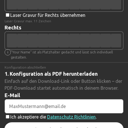
Laser Gravur für Rechts übernehmen
Laser Gravur
max. 11 Zeichen
Rechts
"Your Name" ist als Platzhalter gedacht und lässt sich individuell
gestalten.
Konfiguration abschließen
1.
Konfiguration als PDF herunterladen
Einfach auf den Download-Link oder Button klicken – der
PDF-Download startet automatisch in deinem Browser.
E-Mail
Ich akzeptiere die
Datenschutz Richtlinien
.