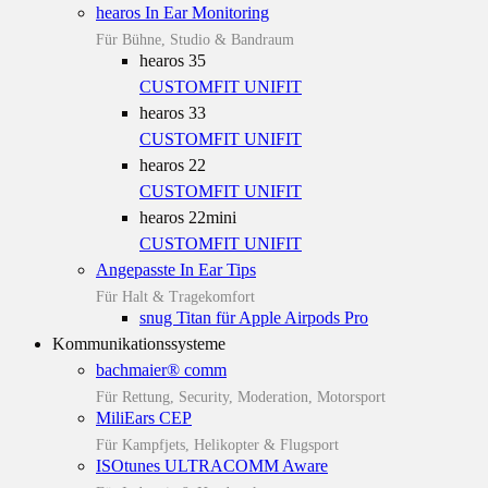
hearos In Ear Monitoring
Für Bühne, Studio & Bandraum
hearos 35
CUSTOMFIT
UNIFIT
hearos 33
CUSTOMFIT
UNIFIT
hearos 22
CUSTOMFIT
UNIFIT
hearos 22mini
CUSTOMFIT
UNIFIT
Angepasste In Ear Tips
Für Halt & Tragekomfort
snug Titan für Apple Airpods Pro
Kommunikationssysteme
bachmaier® comm
Für Rettung, Security, Moderation, Motorsport
MiliEars CEP
Für Kampfjets, Helikopter & Flugsport
ISOtunes ULTRACOMM Aware