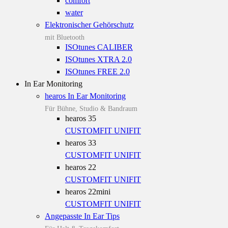
comfort
water
Elektronischer Gehörschutz
mit Bluetooth
ISOtunes CALIBER
ISOtunes XTRA 2.0
ISOtunes FREE 2.0
In Ear Monitoring
hearos In Ear Monitoring
Für Bühne, Studio & Bandraum
hearos 35
CUSTOMFIT
UNIFIT
hearos 33
CUSTOMFIT
UNIFIT
hearos 22
CUSTOMFIT
UNIFIT
hearos 22mini
CUSTOMFIT
UNIFIT
Angepasste In Ear Tips