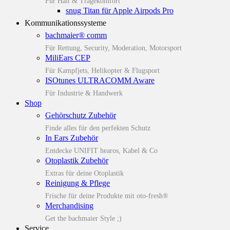
Für Halt & Tragekomfort
snug Titan für Apple Airpods Pro
Kommunikationssysteme
bachmaier® comm
Für Rettung, Security, Moderation, Motorsport
MiliEars CEP
Für Kampfjets, Helikopter & Flugsport
ISOtunes ULTRACOMM Aware
Für Industrie & Handwerk
Shop
Gehörschutz Zubehör
Finde alles für den perfekten Schutz
In Ears Zubehör
Entdecke UNIFIT hearos, Kabel & Co
Otoplastik Zubehör
Extras für deine Otoplastik
Reinigung & Pflege
Frische für deine Produkte mit oto-fresh®
Merchandising
Get the bachmaier Style ;)
Service