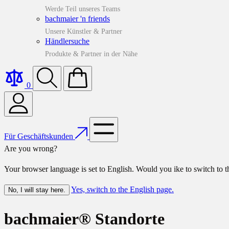
Werde Teil unseres Teams
bachmaier 'n friends
Unsere Künstler & Partner
Händlersuche
Produkte & Partner in der Nähe
0
Für Geschäftskunden
Are you wrong?
Your browser language is set to English. Would you ike to switch to 
Yes, switch to the English page.
No, I will stay here.
bachmaier® Standorte