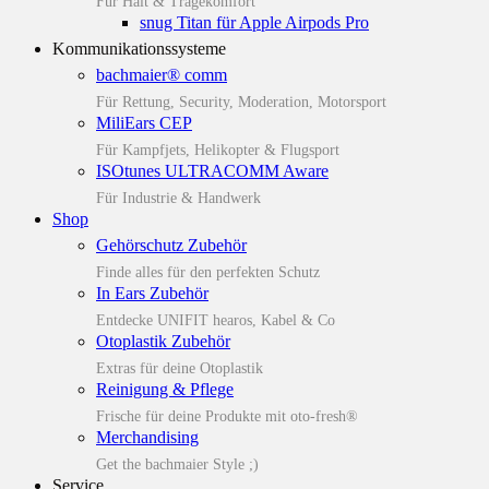
Für Halt & Tragekomfort
snug Titan für Apple Airpods Pro
Kommunikationssysteme
bachmaier® comm
Für Rettung, Security, Moderation, Motorsport
MiliEars CEP
Für Kampfjets, Helikopter & Flugsport
ISOtunes ULTRACOMM Aware
Für Industrie & Handwerk
Shop
Gehörschutz Zubehör
Finde alles für den perfekten Schutz
In Ears Zubehör
Entdecke UNIFIT hearos, Kabel & Co
Otoplastik Zubehör
Extras für deine Otoplastik
Reinigung & Pflege
Frische für deine Produkte mit oto-fresh®
Merchandising
Get the bachmaier Style ;)
Service