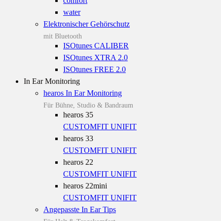
comfort
water
Elektronischer Gehörschutz
mit Bluetooth
ISOtunes CALIBER
ISOtunes XTRA 2.0
ISOtunes FREE 2.0
In Ear Monitoring
hearos In Ear Monitoring
Für Bühne, Studio & Bandraum
hearos 35
CUSTOMFIT
UNIFIT
hearos 33
CUSTOMFIT
UNIFIT
hearos 22
CUSTOMFIT
UNIFIT
hearos 22mini
CUSTOMFIT
UNIFIT
Angepasste In Ear Tips