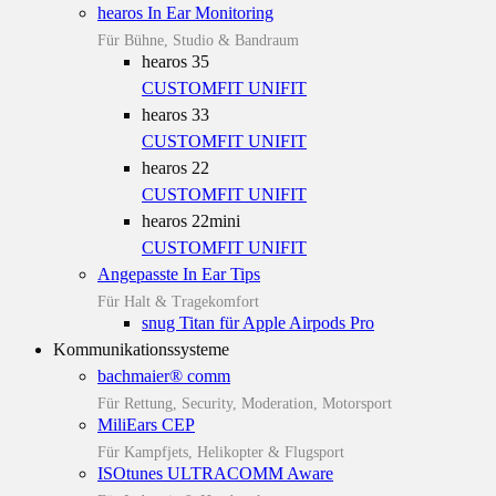
hearos In Ear Monitoring
Für Bühne, Studio & Bandraum
hearos 35
CUSTOMFIT
UNIFIT
hearos 33
CUSTOMFIT
UNIFIT
hearos 22
CUSTOMFIT
UNIFIT
hearos 22mini
CUSTOMFIT
UNIFIT
Angepasste In Ear Tips
Für Halt & Tragekomfort
snug Titan für Apple Airpods Pro
Kommunikationssysteme
bachmaier® comm
Für Rettung, Security, Moderation, Motorsport
MiliEars CEP
Für Kampfjets, Helikopter & Flugsport
ISOtunes ULTRACOMM Aware