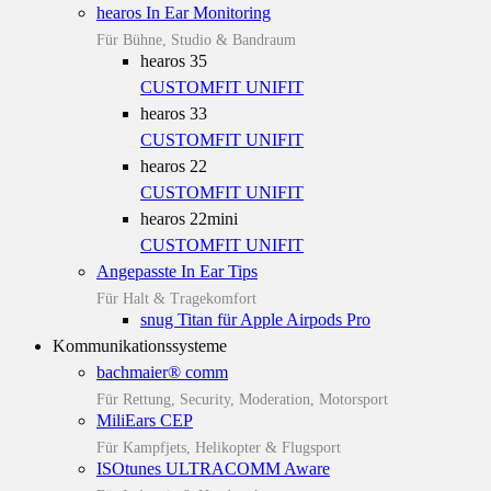
hearos In Ear Monitoring
Für Bühne, Studio & Bandraum
hearos 35
CUSTOMFIT
UNIFIT
hearos 33
CUSTOMFIT
UNIFIT
hearos 22
CUSTOMFIT
UNIFIT
hearos 22mini
CUSTOMFIT
UNIFIT
Angepasste In Ear Tips
Für Halt & Tragekomfort
snug Titan für Apple Airpods Pro
Kommunikationssysteme
bachmaier® comm
Für Rettung, Security, Moderation, Motorsport
MiliEars CEP
Für Kampfjets, Helikopter & Flugsport
ISOtunes ULTRACOMM Aware