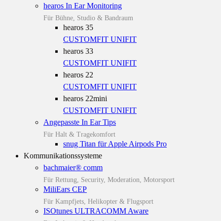
hearos In Ear Monitoring
Für Bühne, Studio & Bandraum
hearos 35
CUSTOMFIT
UNIFIT
hearos 33
CUSTOMFIT
UNIFIT
hearos 22
CUSTOMFIT
UNIFIT
hearos 22mini
CUSTOMFIT
UNIFIT
Angepasste In Ear Tips
Für Halt & Tragekomfort
snug Titan für Apple Airpods Pro
Kommunikationssysteme
bachmaier® comm
Für Rettung, Security, Moderation, Motorsport
MiliEars CEP
Für Kampfjets, Helikopter & Flugsport
ISOtunes ULTRACOMM Aware