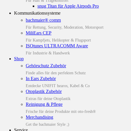
Für Halt & Tragekomfort
snug Titan für Apple Airpods Pro
Kommunikationssysteme
bachmaier® comm
Für Rettung, Security, Moderation, Motorsport
MiliEars CEP
Für Kampfjets, Helikopter & Flugsport
ISOtunes ULTRACOMM Aware
Für Industrie & Handwerk
Shop
Gehörschutz Zubehör
Finde alles für den perfekten Schutz
In Ears Zubehör
Entdecke UNIFIT hearos, Kabel & Co
Otoplastik Zubehör
Extras für deine Otoplastik
Reinigung & Pflege
Frische für deine Produkte mit oto-fresh®
Merchandising
Get the bachmaier Style ;)
Service