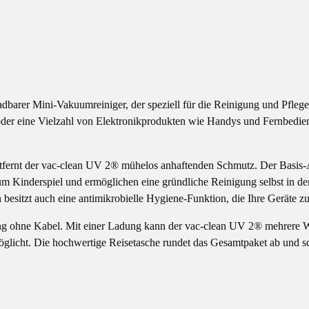
ladbarer Mini-Vakuumreiniger, der speziell für die Reinigung und Pfle
er eine Vielzahl von Elektronikprodukten wie Handys und Fernbedienu
tfernt der vac-clean UV 2® mühelos anhaftenden Schmutz. Der Basis-
zum Kinderspiel und ermöglichen eine gründliche Reinigung selbst in 
 besitzt auch eine antimikrobielle Hygiene-Funktion, die Ihre Geräte zus
g ohne Kabel. Mit einer Ladung kann der vac-clean UV 2® mehrere Wo
öglicht. Die hochwertige Reisetasche rundet das Gesamtpaket ab und sc