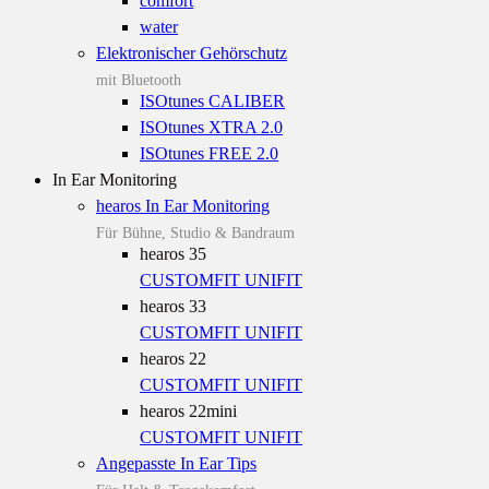
comfort
water
Elektronischer Gehörschutz
mit Bluetooth
ISOtunes CALIBER
ISOtunes XTRA 2.0
ISOtunes FREE 2.0
In Ear Monitoring
hearos In Ear Monitoring
Für Bühne, Studio & Bandraum
hearos 35
CUSTOMFIT
UNIFIT
hearos 33
CUSTOMFIT
UNIFIT
hearos 22
CUSTOMFIT
UNIFIT
hearos 22mini
CUSTOMFIT
UNIFIT
Angepasste In Ear Tips