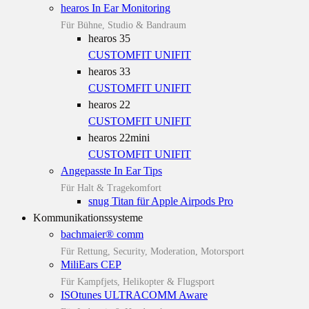
hearos In Ear Monitoring
Für Bühne, Studio & Bandraum
hearos 35
CUSTOMFIT
UNIFIT
hearos 33
CUSTOMFIT
UNIFIT
hearos 22
CUSTOMFIT
UNIFIT
hearos 22mini
CUSTOMFIT
UNIFIT
Angepasste In Ear Tips
Für Halt & Tragekomfort
snug Titan für Apple Airpods Pro
Kommunikationssysteme
bachmaier® comm
Für Rettung, Security, Moderation, Motorsport
MiliEars CEP
Für Kampfjets, Helikopter & Flugsport
ISOtunes ULTRACOMM Aware