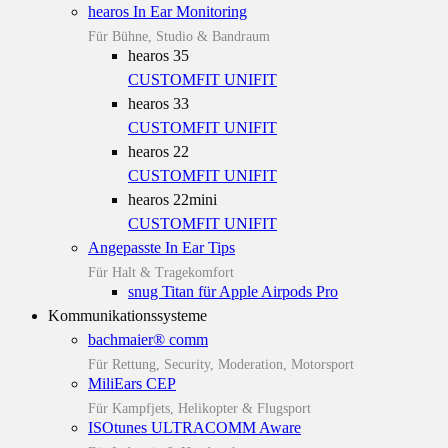
hearos In Ear Monitoring
Für Bühne, Studio & Bandraum
hearos 35
CUSTOMFIT
UNIFIT
hearos 33
CUSTOMFIT
UNIFIT
hearos 22
CUSTOMFIT
UNIFIT
hearos 22mini
CUSTOMFIT
UNIFIT
Angepasste In Ear Tips
Für Halt & Tragekomfort
snug Titan für Apple Airpods Pro
Kommunikationssysteme
bachmaier® comm
Für Rettung, Security, Moderation, Motorsport
MiliEars CEP
Für Kampfjets, Helikopter & Flugsport
ISOtunes ULTRACOMM Aware