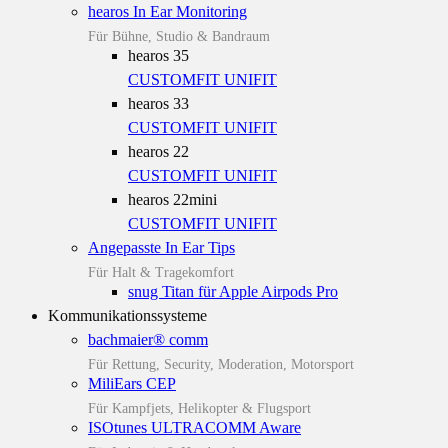
hearos In Ear Monitoring
Für Bühne, Studio & Bandraum
hearos 35
CUSTOMFIT
UNIFIT
hearos 33
CUSTOMFIT
UNIFIT
hearos 22
CUSTOMFIT
UNIFIT
hearos 22mini
CUSTOMFIT
UNIFIT
Angepasste In Ear Tips
Für Halt & Tragekomfort
snug Titan für Apple Airpods Pro
Kommunikationssysteme
bachmaier® comm
Für Rettung, Security, Moderation, Motorsport
MiliEars CEP
Für Kampfjets, Helikopter & Flugsport
ISOtunes ULTRACOMM Aware